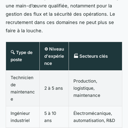
une main-d’œuvre qualifiée, notamment pour la
gestion des flux et la sécurité des opérations. Le
recrutement dans ces domaines ne peut plus se
faire à la louche.
⚙️ Niveau
🔍 Type de
d'expérie
🏭 Secteurs clés
poste
nce
Technicien
Production,
de
2 à 5 ans
logistique,
maintenanc
maintenance
e
Ingénieur
5 à 10
Électromécanique,
industriel
ans
automatisation, R&D