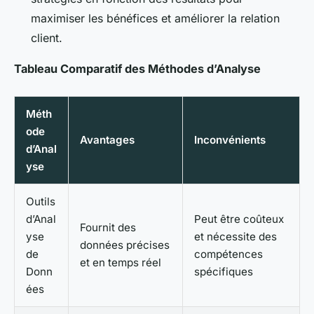
maximiser les bénéfices et améliorer la relation
client.
Tableau Comparatif des Méthodes d’Analyse
Méth
ode
Avantages
Inconvénients
d’Anal
yse
Outils
d’Anal
Peut être coûteux
Fournit des
yse
et nécessite des
données précises
de
compétences
et en temps réel
Donn
spécifiques
ées