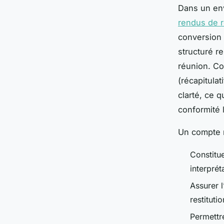
Dans un en
rendus de 
conversion d
structuré re
réunion. Co
(récapitulat
clarté, ce q
conformité l
Un compte r
Constitue
interprét
Assurer 
restitutio
Permettre