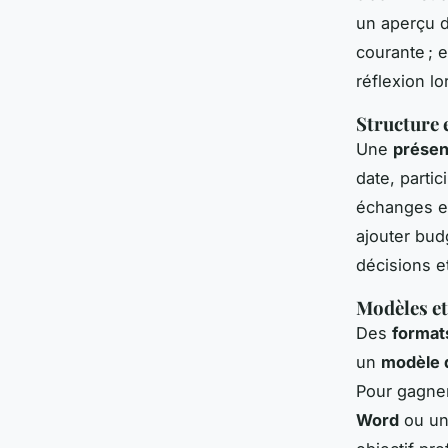
un aperçu d
courante ; e
réflexion l
Structure 
Une
présen
date, parti
échanges et
ajouter bud
décisions et
Modèles et
Des
format
un
modèle 
Pour gagner 
Word
ou un