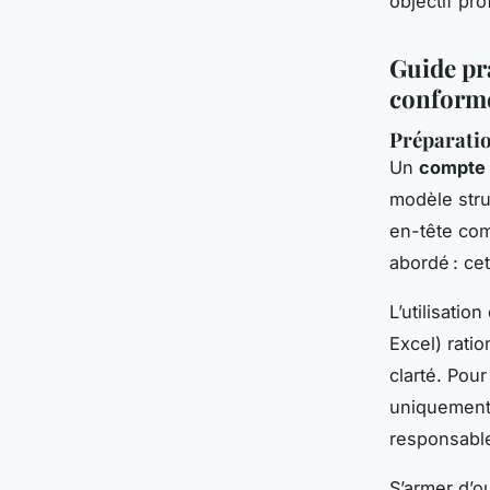
objectif pro
Guide pr
conform
Préparation
Un
compte 
modèle stru
en-tête com
abordé : ce
L’utilisati
Excel) ratio
clarté. Pour
uniquement 
responsabl
S’armer d’o