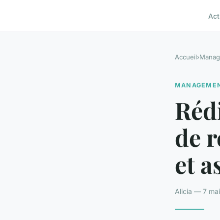
Act
Accueil
›
Manag
MANAGEME
Réd
de r
et a
Alicia — 7 ma