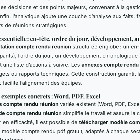
es décisions et des points majeurs, convenant à la gesti
nfin, l’analytique ajoute une couche d’analyse aux faits, f
ors de réunions stratégiques.
essentielle : en-tête, ordre du jour, développement, 
tation compte rendu réunion
structurée englobe : un en-tê
cipants), l’ordre du jour, un développement chronologique
 une liste d’actions à suivre. Les
annexes compte rendu
gets ou rapports techniques. Cette construction garantit l
 facilite l’alignement des équipes.
 exemples concrets : Word, PDF, Excel
s compte rendu réunion
variés existent (Word, PDF, Excel)
de compte rendu réunion
simplifie le travail et assure la
en efficacité, il est possible de
télécharger modèle com
 modèle compte rendu pdf gratuit, adaptés à chaque sec