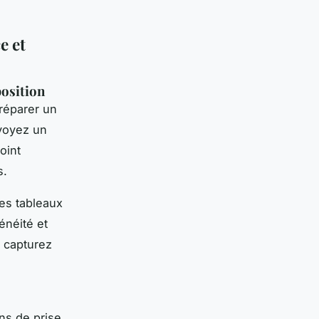
e et
position
réparer un
évoyez un
oint
s.
des tableaux
énéité et
t capturez
s
ns de prise