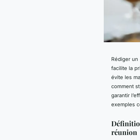
Rédiger un 
facilite la 
évite les m
comment str
garantir l’e
exemples c
Définiti
réunion