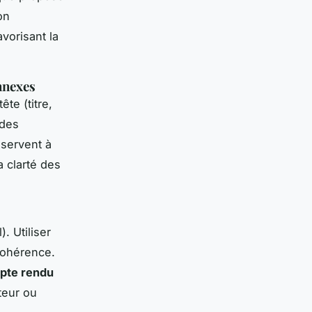
on
avorisant la
annexes
te (titre,
 des
servent à
a clarté des
. Utiliser
 cohérence.
pte rendu
teur ou