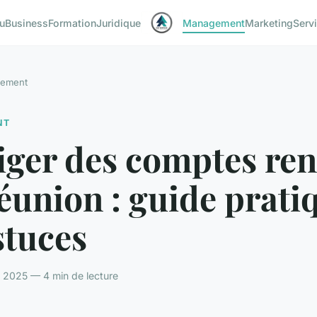
u
Business
Formation
Juridique
Management
Marketing
Serv
ement
NT
iger des comptes re
éunion : guide prati
stuces
i 2025 — 4 min de lecture