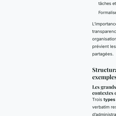
tâches et
Formalise
L’importanc
transparence
organisation
prévient le
partagées.
Structur
exemple
Les grands
contextes d
Trois
types
verbatim res
d’administr