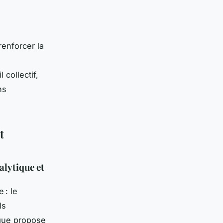
enforcer la
i
 collectif,
ns
t
alytique et
 : le
ls
ique propose