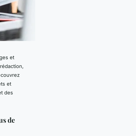
ges et
 rédaction,
Découvrez
ts et
et des
us de