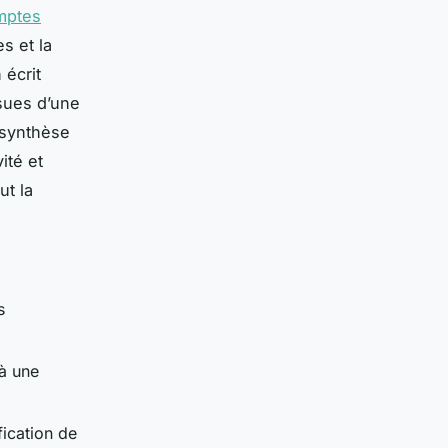
mptes
s et la
 écrit
ssues d’une
 synthèse
ité et
ut la
s
 à une
fication de