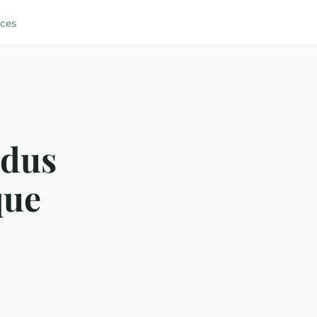
ices
ndus
que