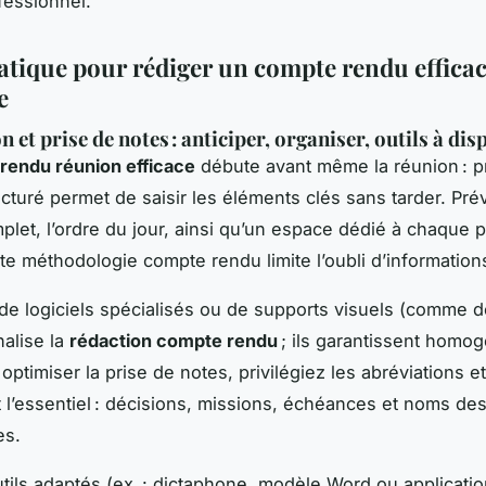
fessionnel.
atique pour rédiger un compte rendu efficac
e
 et prise de notes : anticiper, organiser, outils à dis
rendu réunion efficace
débute avant même la réunion : p
cturé permet de saisir les éléments clés sans tarder. Pr
plet, l’ordre du jour, ainsi qu’un espace dédié à chaque p
tte méthodologie compte rendu limite l’oubli d’information
on de logiciels spécialisés ou de supports visuels (comme 
nalise la
rédaction compte rendu
; ils garantissent homog
 optimiser la prise de notes, privilégiez les abréviations e
l’essentiel : décisions, missions, échéances et noms de
es.
utils adaptés (ex. : dictaphone, modèle Word ou applicatio