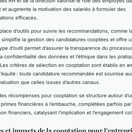
es RH et de la direction valorise le rôle des employés da
 et augmente la motivation des salariés à formuler des
tions efficaces.
place d’outils pour suivre les recommandations, comme l
simplifie la gestion des candidatures cooptées et offre u
type d’outil permet d’assurer la transparence du processu
la confidentialité des données et l’éthique dans les prati
 Les critères de sélection en cooptation sont établis en am
 l’équité : toute candidature recommandée est soumise 
évaluation que celles issues d’autres canaux.
des récompenses pour cooptation se structure autour d’
: primes financières à l’embauche, complétées parfois pa
n financiers, catalysant l’implication et l’engagement coll
 et impacts de la cooptation pour l’entrepri