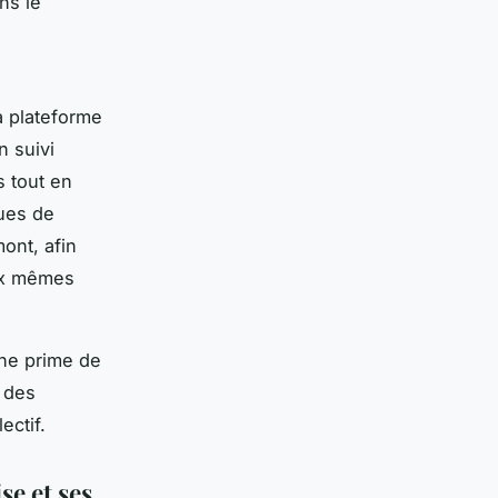
ns le
a plateforme
n suivi
s tout en
ques de
ont, afin
aux mêmes
une prime de
r des
ectif.
se et ses