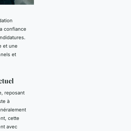
dation
la confiance
andidatures.
e et une
nels et
ctuel
e, reposant
ste à
généralement
nt, cette
nt avec