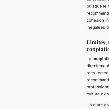
puisque le 
recommandat
cohésion in
inégalées d
Limites, 
cooptati
Le
cooptat
directement 
recrutement
recommandat
professionn
culture d’en
Un autre da