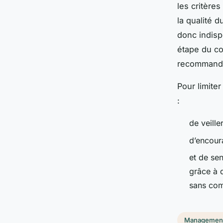
les critère
la qualité 
donc indisp
étape du co
recommandat
Pour limite
:
de veille
d’encoura
et de sen
grâce à 
sans com
Managemen