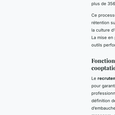
plus de 35
Ce processu
rétention s
la culture d
La mise en 
outils perf
Fonction
cooptati
Le
recrutem
pour garant
profession
définition d
d’embauche e