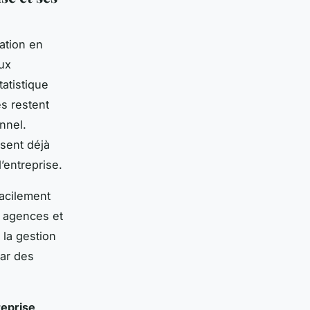
ation en
aux
atistique
s restent
nnel.
ssent déjà
’entreprise.
facilement
 agences et
 la gestion
par des
reprise
,