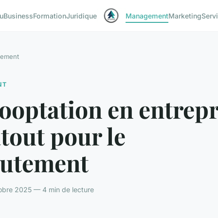
u
Business
Formation
Juridique
Management
Marketing
Serv
ement
NT
ooptation en entrepr
tout pour le
rutement
tobre 2025 — 4 min de lecture