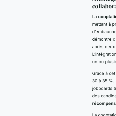
collabor
La
cooptati
mettant à pr
d’embauche 
démontre qu
après deux 
L’intégratio
un ou plusie
Grâce à cet
30 à 35 %. 
jobboards t
des candida
récompense
La cooptatio