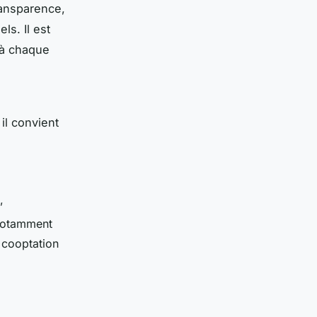
ransparence,
ls. Il est
 à chaque
 il convient
,
 notamment
 cooptation