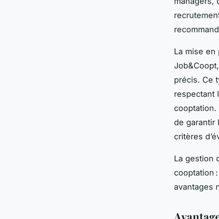
managers, d
recrutement
recommanda
La mise en 
Job&Coopt, 
précis. Ce 
respectant 
cooptation.
de garantir
critères d’
La gestion 
cooptation 
avantages no
Avantages