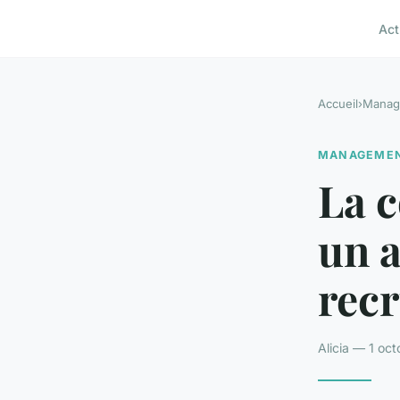
Act
Accueil
›
Manag
MANAGEME
La c
un a
rec
Alicia — 1 oc