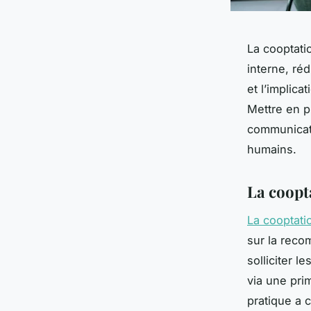
La cooptati
interne, réd
et l’implica
Mettre en p
communicati
humains.
La coopta
La cooptati
sur la reco
solliciter 
via une pri
pratique a