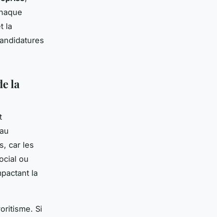
Chaque
t la
candidatures
de la
t
 au
, car les
ocial ou
mpactant la
oritisme. Si