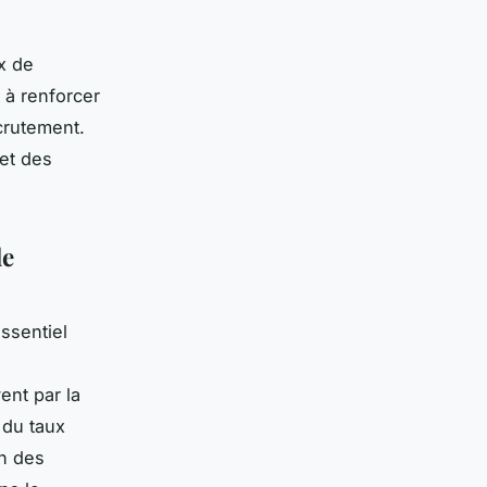
ux de
 à renforcer
ecrutement.
et des
de
ssentiel
nt par la
n du taux
on des