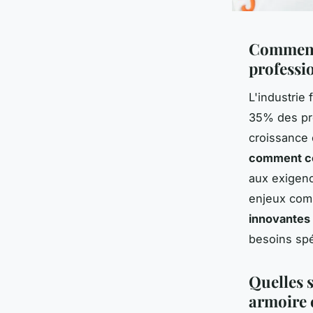
Comment 
professi
L'industrie
35% des pro
croissance 
comment co
aux exigenc
enjeux com
innovantes 
besoins spé
Quelles 
armoire 