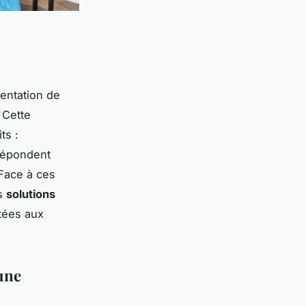
mentation de
 Cette
ts :
répondent
 Face à ces
s
solutions
ptées aux
une