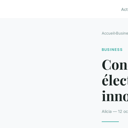
Act
Accueil
›
Busin
BUSINESS
Con
élec
inn
Alicia — 12 o