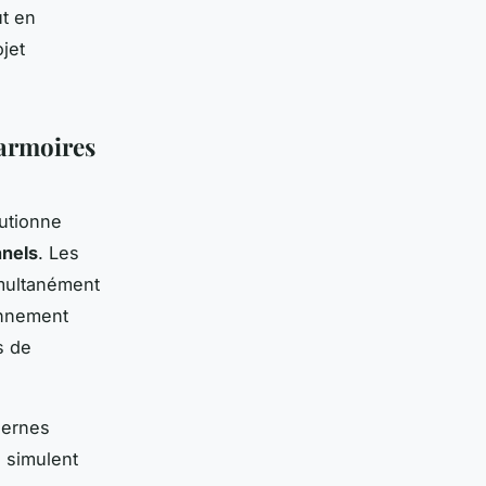
t en
jet
'armoires
utionne
nnels
. Les
imultanément
onnement
s de
ernes
 simulent