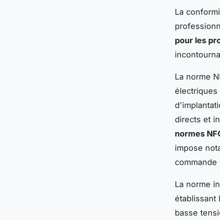
La conformi
professionne
pour les pr
incontournab
La norme NF
électriques
d'implantati
directs et i
normes NFC
impose nota
commande et
La norme in
établissant
basse tensio