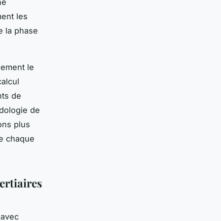
he
ment les
e la phase
lement le
alcul
nts de
odologie de
ons plus
de chaque
ertiaires
 avec