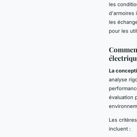
les conditi
d'armoires 
les échange
pour les uti
Comment 
électriqu
La concepti
analyse rig
performance
évaluation 
environneme
Les critère
incluent :