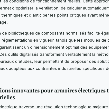
 les conditions de fonctionnement réelles. Cette approc
permet d'optimiser la ventilation, de calculer automatique
s thermiques et d'anticiper les points critiques avant mêm
age.
on de bibliothèques de composants normalisés facilite éga
 réglementations en vigueur, tandis que les modules de c
 garantissent un dimensionnement optimal des équipeme
 Ces outils digitalisés transforment véritablement la méth
 bureaux d'études, leur permettant de proposer des soluti
mieux adaptées aux contraintes industrielles spécifiques 
tions innovantes pour armoires électriques t
rielles
 électrique traverse une révolution technologique majeure