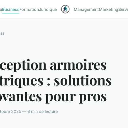
u
Business
Formation
Juridique
Management
Marketing
Serv
ess
ception armoires
triques : solutions
ovantes pour pros
ctobre 2025 — 8 min de lecture