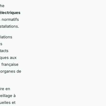
che
électriques
s normatifs
tallations.
lations
ns
tacts
fiques aux
 française
s organes de
ire en
eillage à
uelles et