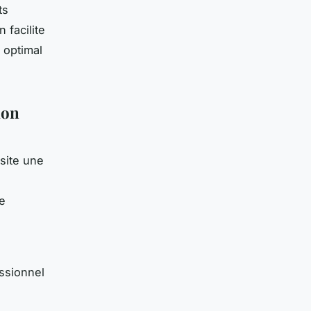
ts
 facilite
 optimal
ion
site une
e
ssionnel