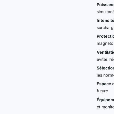
Puissanc
simultané
Intensit
surcharg
Protecti
magnéto
Ventilat
éviter l
Sélecti
les norm
Espace 
future
Équipeme
et monit