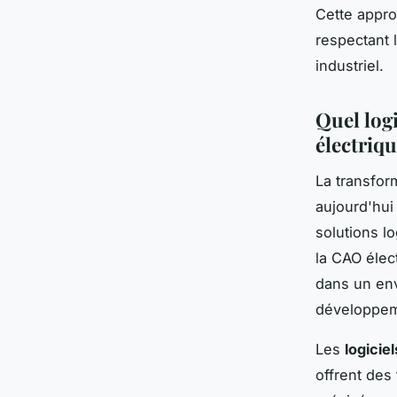
Cette appro
respectant 
industriel.
Quel logi
électriqu
La transfor
aujourd'hu
solutions l
la CAO élec
dans un env
développeme
Les
logicie
offrent des