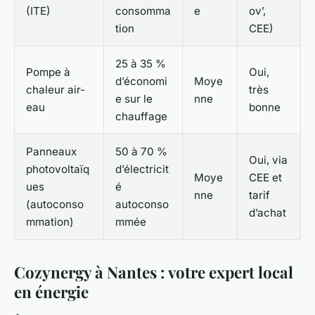
(ITE)
consomma
e
ov’,
tion
CEE)
25 à 35 %
Pompe à
Oui,
d’économi
Moye
chaleur air-
très
e sur le
nne
eau
bonne
chauffage
Panneaux
50 à 70 %
Oui, via
photovoltaïq
d’électricit
Moye
CEE et
ues
é
nne
tarif
(autoconso
autoconso
d’achat
mmation)
mmée
Cozynergy à Nantes : votre expert local
en énergie