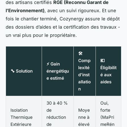
des artisans certifiés
RGE (Reconnu Garant de
l’Environnement)
, avec un suivi rigoureux. Et une
fois le chantier terminé, Cozynergy assure le dépôt
des dossiers d’aides et la certification des travaux -
un vrai plus pour le propriétaire.
🛠️
Comp
💶
⚡ Gain
lexité
Éligibilit
🔧 Solution
énergétiqu
d'inst
é aux
e estimé
allatio
aides
n
30 à 40 %
Oui,
Isolation
de
Moye
forte
Thermique
réduction
nne à
(MaPri
Extérieure
de
élevé
meRén