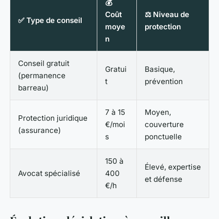
💰
Coût
⚖️ Niveau de
✅ Type de conseil
moye
protection
n
Conseil gratuit
Gratui
Basique,
(permanence
t
prévention
barreau)
7 à 15
Moyen,
Protection juridique
€/moi
couverture
(assurance)
s
ponctuelle
150 à
Élevé, expertise
Avocat spécialisé
400
et défense
€/h